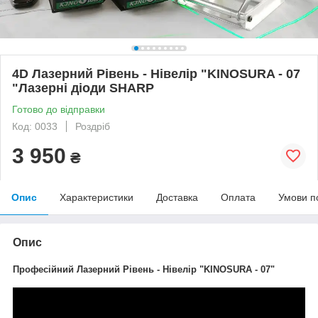
4D Лазерний Рівень - Нівелір "KINOSURA - 07
"Лазерні діоди SHARP
Готово до відправки
Код: 0033
Роздріб
3 950
₴
Опис
Характеристики
Доставка
Оплата
Умови п
Опис
Професійний Лазерний Рівень - Нівелір "KINOSURA - 07
"