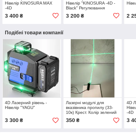
Нівелір KINOSURA MAX
Нівелір "KINOSURA -4D -
Ніве
-4D
Black" Регулювання
потужності променів –
3 400
3 200
2 2
₴
₴
лазерні діоди Sharp
Подібні товари компанії
4D Лазерний рівень -
Лазерні модулі для
4D Л
Нівелір "YAGU"
вказівника пропилу (33-
Нів
10к) Крест. Колір зелений
-4D
3 300
350
3 4
₴
₴