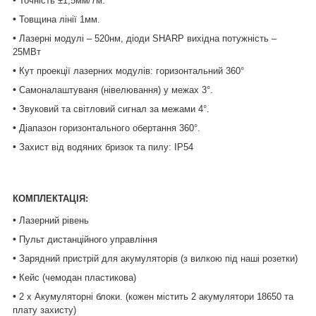
Точність ±1,5мм/7м.
•
Товщина лінії 1мм.
•
Лазерні модулі – 520нм,
діоди
SHARP
вихідна потужність –
2
5
МВт
•
Кут проекції лазерних модулів: горизонтальний 360°
•
Самоналаштуваня (нівелювання) у межах 3°.
•
Звуковий та світловий сигнал за межами 4°.
•
Діапазон горизонтального обертання 360°.
•
Захист від водяних бризок та пилу: IP54
КОМПЛЕКТАЦІЯ:
•
Лазерний рівень
•
Пульт дистанційного управління
•
Зарядний пристрій для акумуляторів (з вилкою під наші розетки)
•
Кейс (чемодан пластикова)
•
2 х Акумуляторні блоки. (кожен містить 2 акумулятори 18650 та
плату захисту)