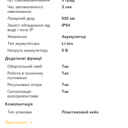
Час автоматичного
3 сек
нівелювання
Лазерний діод
520 нм
Захист обладнання від
IP54
води і пилу IP
Живлення
Акумулятор
Тип акумулятора
Li-Ion
Напруга акумулятору
5 В
Додаткові функції
Обертальний лімб
Так
Робота в похилому
Так
положенні
Регульовані опори
Так
Сигналізація
Так
разгоризонтовки
Комплектація
Тип упаковки
Пластиковий кейс
Приховати