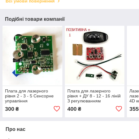
Всі умови повернення
Подібні товари компанії
Плата для лазерного
Плата для лазерного
Лазе
рівня 2 - 3 - 5 Сенсорне
рівня + ДУ 8 - 12 - 16 ліній
лазе
управління
З регулюванням
4D к
яскравості променя
12-1
300
400
355
₴
₴
Про нас