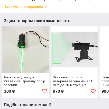
Всі умови повернення
З цим товаром також замовляють
Лазерні модулі для
Вказівник пропилу
Лазе
Вказівника Пропилу Колір
лазерний зелена лінія 50
проп
зелений
мВт. до 20 метрів. На
50 м
жорсткому фіксаторі
300
970
990
₴
₴
Подібні товари компанії