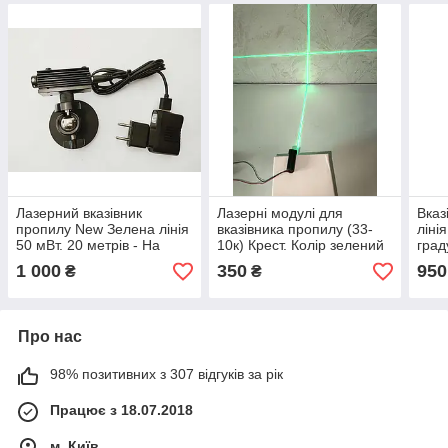
Лазерний вказівник
Лазерні модулі для
Вказ
пропилу New Зелена лінія
вказівника пропилу (33-
ліні
50 мВт. 20 метрів - На
10к) Крест. Колір зелений
град
магнітному кріплені
метр
1 000
350
950
₴
₴
Про нас
98% позитивних з 307 відгуків за рік
Працює з 18.07.2018
м. Київ