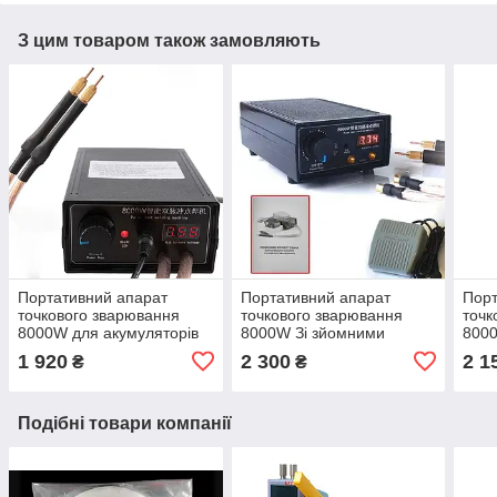
З цим товаром також замовляють
Портативний апарат
Портативний апарат
Порт
точкового зварювання
точкового зварювання
точк
8000W для акумуляторів
8000W Зі зйомними
8000
18650. Автомат
електродами для
186
1 920
2 300
2 1
₴
₴
акумуляторів 18650
Подібні товари компанії