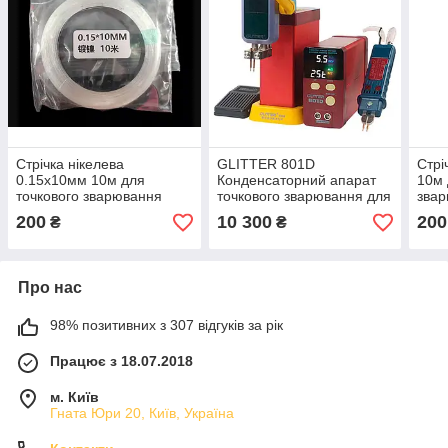
Стрічка нікелева
GLITTER 801D
Стрі
0.15x10мм 10м для
Конденсаторний апарат
10м 
точкового зварювання
точкового зварювання для
звар
акумуляторів
акумуляторів 18650,
200
10 300
200
₴
₴
2500A, 14.5кВт (до 0.3 мм
чистий нікель)
Про нас
98% позитивних з 307 відгуків за рік
Працює з 18.07.2018
м. Київ
Гната Юри 20, Київ, Україна