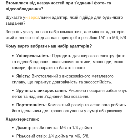
Втомилися від незручностей при з'єднанні фото- та
відеообладнання?
Шукаєте у
ніверса
льний адаптер, який підійде для будь-якого
завдання?
Зверніть увагу на наш набір компактних, але міцних адаптерів,
який з легкістю з'єднає ваші пристрої з резьбою 1/4" та M6, 5/8.
Чому варто вибрати наш набір адаптерів?
Універсальність:
Підходить для широкого спектру фото-
та відеообладнання, включаючи штативи, моноподи, екшн-
камери, фотоапарати та багато іншого.
Якість:
Виготовлений з високоякісного металевого
сплаву, що гарантує довговічність та зносостійкість.
Зручність використання:
Рифлена поверхня забезпечує
легке та надійне з'єднання без ковзання.
Портативність:
Компактний розмір та легка вага роблять
його ідеальним для транспортування у сумці або рюкзаку.
Характеристики:
Діаметр різьби гвинта: M6 та 1/4 дюйма
Різьбовий отвір: 1/4 дюйма та M6, 5/8.